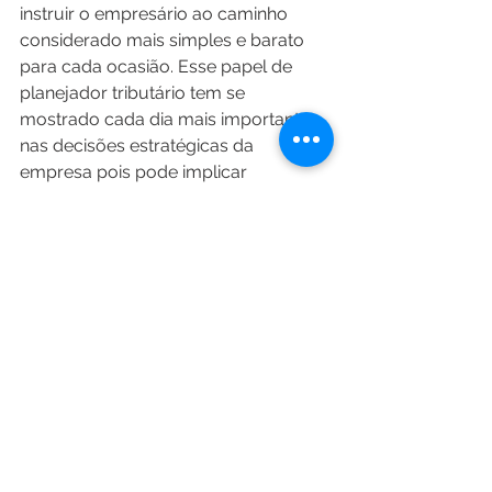
instruir o empresário ao caminho 
considerado mais simples e barato 
para cada ocasião. Esse papel de 
planejador tributário tem se 
mostrado cada dia mais importante 
nas decisões estratégicas da 
empresa pois pode implicar 
diretamente no resultado e no 
crescimento das empresas.
Está na dúvida em achar o melhor 
caminho para sua empresa? Nossos 
profissionais estão prontos para te 
ajudar.
Clique aqui